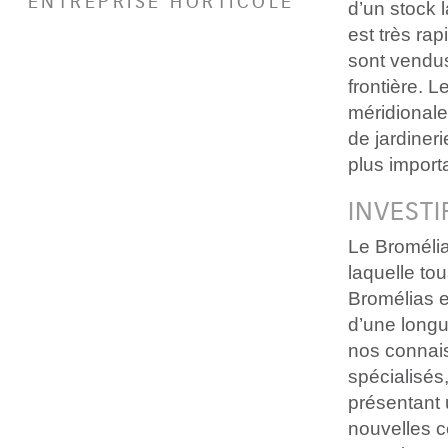
ENTREPRISE HORTICOLE
d’un stock 
est très ra
sont vendus
frontière. L
méridionale
de jardineri
plus import
INVESTI
Le Bromélia 
laquelle to
Bromélias e
d’une longu
nos connais
spécialisé
présentant 
nouvelles c