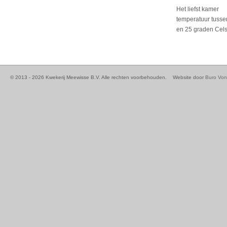
Het liefst kamer
temperatuur tusse
en 25 graden Cels
© 2013 - 2026 Kwekerij Meewisse B.V. Alle rechten voorbehouden.
Website door
Buro Von