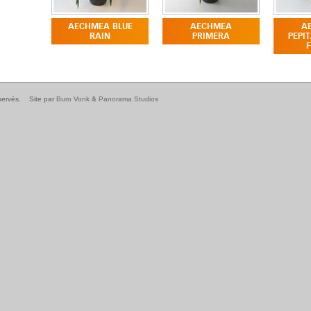
AECHMEA BLUE
AECHMEA
A
RAIN
PRIMERA
PEPI
servés.
Site par
Buro Vonk
&
Panorama Studios