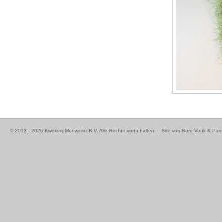
© 2013 - 2026 Kwekerij Meewisse B.V. Alle Rechte vorbehalten.
Site von
Buro Vonk
&
Pan